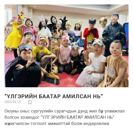
“ҮЛГЭРИЙН БААТАР АМИЛСАН НЬ”
2025-05-13
Оюуны оньс сургуулийн сурагчдын дунд жил бүр уламжлал
болгон зохиодог “ҮЛГЭРИЙН БААТАР АМИЛСАН НЬ”
жүжигчилсэн тоглолт амжилттай болж өндөрлөлөө.