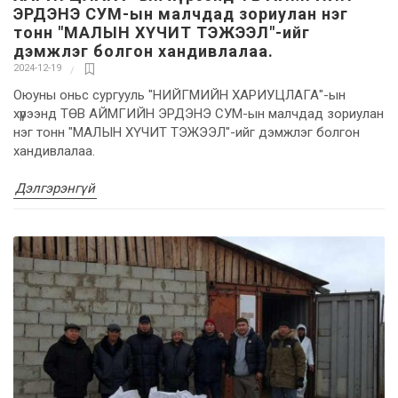
ЭРДЭНЭ СУМ-ын малчдад зориулан нэг
тонн "МАЛЫН ХҮЧИТ ТЭЖЭЭЛ"-ийг
дэмжлэг болгон хандивлалаа.
2024-12-19
Оюуны оньс сургууль "НИЙГМИЙН ХАРИУЦЛАГА"-ын
хүрээнд ТӨВ АЙМГИЙН ЭРДЭНЭ СУМ-ын малчдад зориулан
нэг тонн "МАЛЫН ХҮЧИТ ТЭЖЭЭЛ"-ийг дэмжлэг болгон
хандивлалаа.
Дэлгэрэнгүй