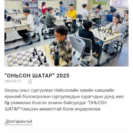
“ОНЬСОН ШАТАР” 2025
2025-05-13
Оюуны оньс сургуулиас Нийслэлийн хувийн хэвшлийн
ерөнхий боловсролын сургуулиудын сурагчдын дунд жил
бүр уламжлал болгон зохион байгуулдаг “ОНЬСОН
ШАТАР”тэмцээн амжилттай болж өндөрлөлөө.
Дэлгэрэнгүй