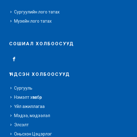
Сургуулийн лого татах
Музейн лого татах
СОШИАЛ ХОЛБООСУУД
ҮНДСЭН ХОЛБООСУУД
Сургууль
Нэмэлт хөтөлбөр
Үйл ажиллагаа
Мэдээ, мэдээлэл
Элсэлт
Оньсхон Цэцэрлэг