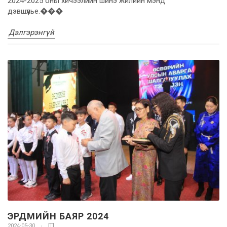
2024-2025 оны хичээлийн шинэ жилийн мэнд
дэвшүүлье.���
Дэлгэрэнгүй
ЭРДМИЙН БАЯР 2024
2024-05-30