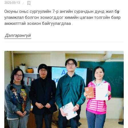
2025-05-13
Оюуны оньс сургуулийн 7-р ангийн сурачдын дунд жил бүр
уламжлал болгон зохиогддог химийн цагаан толгойн баяр
амжилттай зохион байгуулагдлаа .
Дэлгэрэнгүй