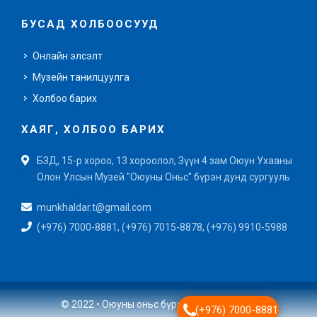
БУСАД ХОЛБООСУУД
Онлайн элсэлт
Музейн танилцуулга
Холбоо барих
ХАЯГ, ХОЛБОО БАРИХ
БЗД, 15-р хороо, 13 хороолол, Зүүн 4 зам Оюун Ухааны
Олон Улсын Музей "Оюуны Оньс" бүрэн дунд сургууль
munkhaldar.t@gmail.com
(+976) 7000-8881, (+976) 7015-8878, (+976) 9910-5988
© 2022 • Оюуны оньс бүрэн дунд сургууль
(+976) 7000-8881