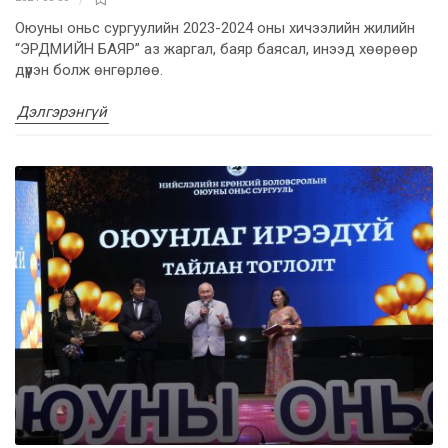
Оюуны оньс сургуулийн 2023-2024 оны хичээлийн жилийн
“ЭРДМИЙН БАЯР” аз жаргал, баяр баясал, инээд хөөрөөр
дүүрэн болж өнгөрлөө.
Дэлгэрэнгүй