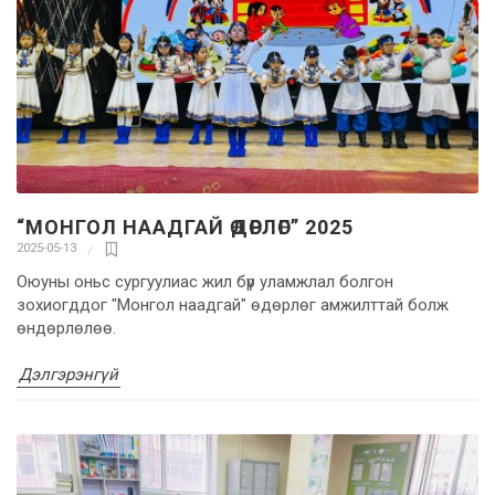
“МОНГОЛ НААДГАЙ ӨДӨРЛӨГ” 2025
2025-05-13
Оюуны оньс сургуулиас жил бүр уламжлал болгон
зохиогддог "Монгол наадгай" өдөрлөг амжилттай болж
өндөрлөлөө.
Дэлгэрэнгүй