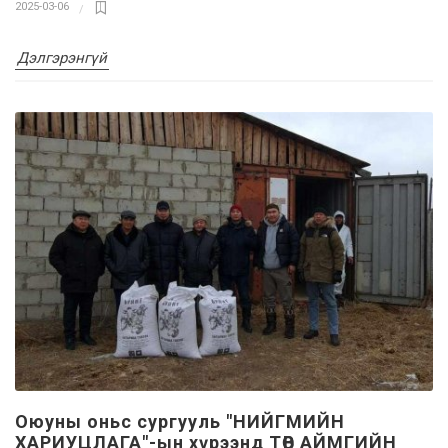
2025-03-06
Дэлгэрэнгүй
Оюуны оньс сургууль "НИЙГМИЙН
ХАРИУЦЛАГА"-ын хүрээнд ТӨВ АЙМГИЙН