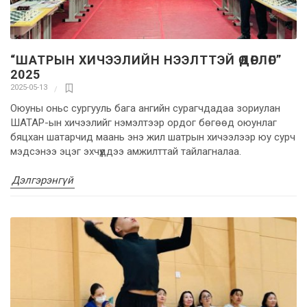
“ШАТРЫН ХИЧЭЭЛИЙН НЭЭЛТТЭЙ ӨДӨРЛӨГ”
2025
2025-05-13
Оюуны оньс сургууль бага ангийн сурагчдадаа зориулан
ШАТАР-ын хичээлийг нэмэлтээр ордог бөгөөд оюунлаг
бяцхан шатарчид маань энэ жил шатрын хичээлээр юу сурч
мэдсэнээ эцэг эхчүүддээ амжилттай тайлагналаа.
Дэлгэрэнгүй