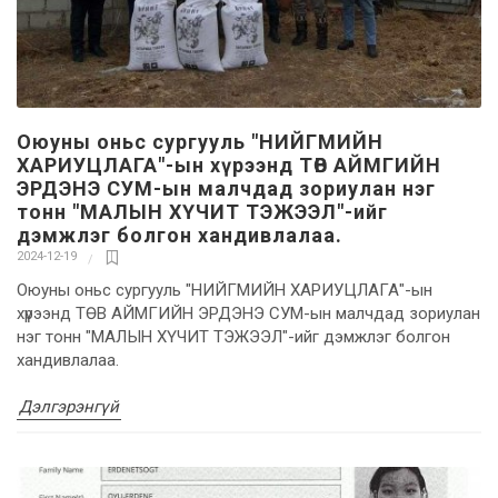
Оюуны оньс сургууль "НИЙГМИЙН
ХАРИУЦЛАГА"-ын хүрээнд ТӨВ АЙМГИЙН
ЭРДЭНЭ СУМ-ын малчдад зориулан нэг
тонн "МАЛЫН ХҮЧИТ ТЭЖЭЭЛ"-ийг
дэмжлэг болгон хандивлалаа.
2024-12-19
Оюуны оньс сургууль "НИЙГМИЙН ХАРИУЦЛАГА"-ын
хүрээнд ТӨВ АЙМГИЙН ЭРДЭНЭ СУМ-ын малчдад зориулан
нэг тонн "МАЛЫН ХҮЧИТ ТЭЖЭЭЛ"-ийг дэмжлэг болгон
хандивлалаа.
Дэлгэрэнгүй