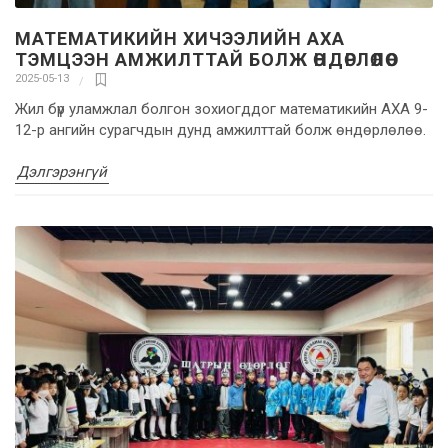
МАТЕМАТИКИЙН ХИЧЭЭЛИЙН АХА
ТЭМЦЭЭН АМЖИЛТТАЙ БОЛЖ ӨНДӨРЛӨЛӨӨ.
2025-05-13
Жил бүр уламжлал болгон зохиогддог математикийн АХА 9-
12-р ангийн сурагчдын дунд амжилттай болж өндөрлөлөө.
Дэлгэрэнгүй