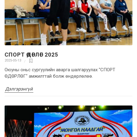
СПОРТ ӨДӨРЛӨГ 2025
2025-05-13
Оюуны оньс сургуулийн аварга шалгаруулах "СПОРТ
ӨДӨРЛӨГ" амжилттай болж өндөрлөлөө.
Дэлгэрэнгүй