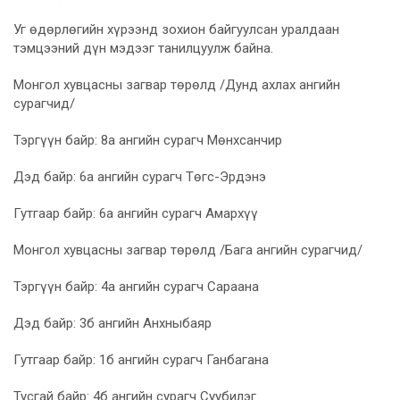
Уг өдөрлөгийн хүрээнд зохион байгуулсан уралдаан
тэмцээний дүн мэдээг танилцуулж байна.
Монгол хувцасны загвар төрөлд /Дунд ахлах ангийн
сурагчид/
Тэргүүн байр: 8а ангийн сурагч Мөнхсанчир
Дэд байр: 6а ангийн сурагч Төгс-Эрдэнэ
Гутгаар байр: 6а ангийн сурагч Амархүү
Монгол хувцасны загвар төрөлд /Бага ангийн сурагчид/
Тэргүүн байр: 4а ангийн сурагч Сараана
Дэд байр: 3б ангийн Анхныбаяр
Гутгаар байр: 1б ангийн сурагч Ганбагана
Тусгай байр: 4б ангийн сурагч Суубилэг