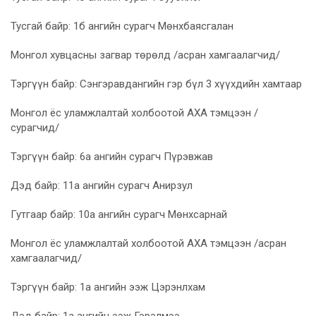
Тусгай байр: 1б ангийн сурагч Мөнхбаясгалан
Монгол хувцасны загвар төрөлд /асран хамгаалагчид/
Тэргүүн байр: Сэнгэравдангийн гэр бүл 3 хүүхдийн хамтаар
Монгол ёс уламжлалтай холбоотой АХА тэмцээн /
сурагчид/
Тэргүүн байр: 6а ангийн сурагч Пүрэвжав
Дэд байр: 11а ангийн сурагч Анирзул
Гутгаар байр: 10а ангийн сурагч Мөнхсарнай
Монгол ёс уламжлалтай холбоотой АХА тэмцээн /асран
хамгаалагчид/
Тэргүүн байр: 1а ангийн ээж Цэрэнлхам
Дэд байр: 1а ангийн ээж Гэрэлмээ