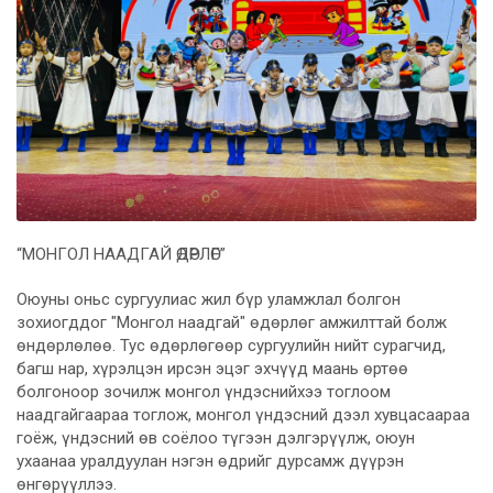
“МОНГОЛ НААДГАЙ ӨДӨРЛӨГ”
Оюуны оньс сургуулиас жил бүр уламжлал болгон
зохиогддог "Монгол наадгай" өдөрлөг амжилттай болж
өндөрлөлөө. Тус өдөрлөгөөр сургуулийн нийт сурагчид,
багш нар, хүрэлцэн ирсэн эцэг эхчүүд маань өртөө
болгоноор зочилж монгол үндэснийхээ тоглоом
наадгайгаараа тоглож, монгол үндэсний дээл хувцасаараа
гоёж, үндэсний өв соёлоо түгээн дэлгэрүүлж, оюун
ухаанаа уралдуулан нэгэн өдрийг дурсамж дүүрэн
өнгөрүүллээ.