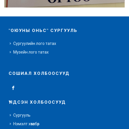
"ОЮУНЫ ОНЬС" СУРГУУЛЬ
Сургуулийн лого татах
Музейн лого татах
СОШИАЛ ХОЛБООСУУД
ҮНДСЭН ХОЛБООСУУД
Сургууль
Нэмэлт хөтөлбөр