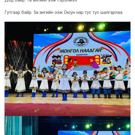
Гутгаар байр: 5а ангийн ээж Оюун нар тус тус шалгарлаа.