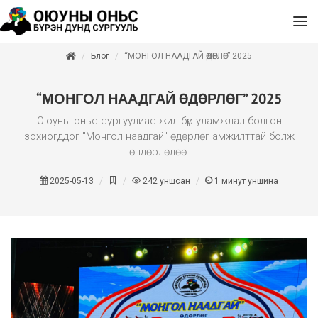
Блог
“МОНГОЛ НААДГАЙ ӨДӨРЛӨГ” 2025
“МОНГОЛ НААДГАЙ ӨДӨРЛӨГ” 2025
Оюуны оньс сургуулиас жил бүр уламжлал болгон
зохиогддог "Монгол наадгай" өдөрлөг амжилттай болж
өндөрлөлөө.
2025-05-13
242
уншсан
1
минут уншина